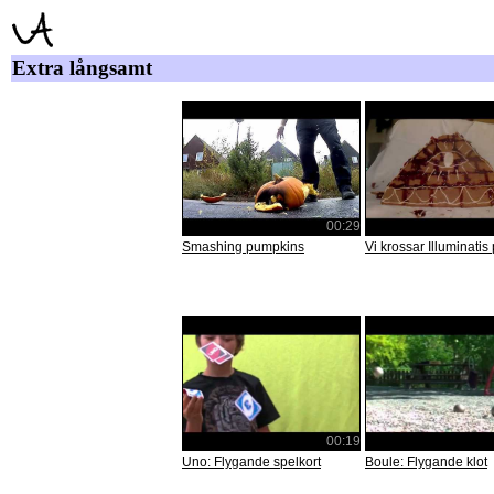
Extra långsamt
00:29
Smashing pumpkins
Vi krossar Illuminatis
00:19
Uno: Flygande spelkort
Boule: Flygande klot