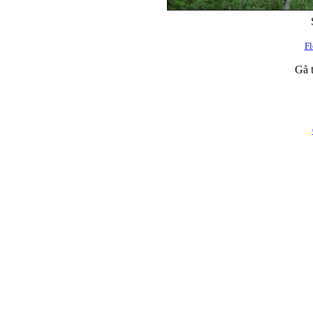
Fl
Gå t