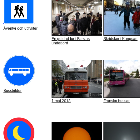
Äventyr och utflykter
16 bilder
En guidad tur i Farstas
Skridskor i Kungsan
underjord
Bussbilder
7 bilder
1 maj 2018
Franska bussar