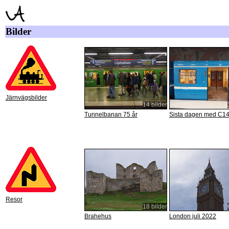
Bilder
Järnvägsbilder
14 bilder
Tunnelbanan 75 år
Sista dagen med C1
Resor
18 bilder
Brahehus
London juli 2022