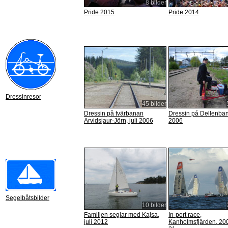
8 bilder
Pride 2015
Pride 2014
Dressinresor
45 bilder
Dressin på tvärbanan
Dressin på Dellenba
Arvidsjaur-Jörn, juli 2006
2006
Segelbåtsbilder
10 bilder
Familjen seglar med Kajsa,
In-port race,
juli 2012
Kanholmsfjärden, 20