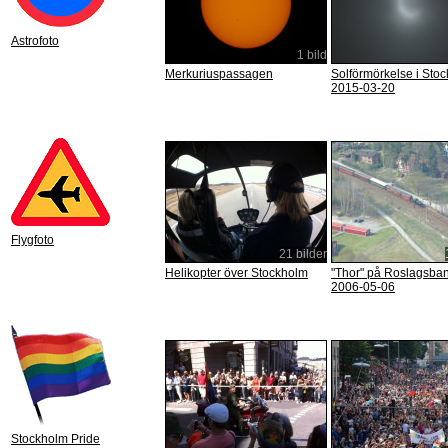
Astrofoto
1 bild
Merkuriuspassagen
Solförmörkelse i Sto
2015-03-20
Flygfoto
21 bilder
Helikopter över Stockholm
"Thor" på Roslagsba
2006-05-06
Stockholm Pride