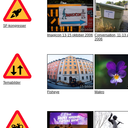
SF-kongresser
39 bilder
Imagicon 13-15 oktober 2006
Conversation, 11-13 
2006
Temabilder
15 bilder
Fisheye
Makro