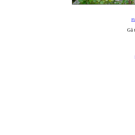
Fl
Gå t