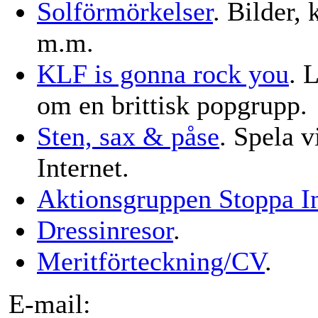
Solförmörkelser
. Bilder, 
m.m.
KLF is gonna rock you
. 
om en brittisk popgrupp.
Sten, sax & påse
. Spela v
Internet.
Aktionsgruppen Stoppa In
Dressinresor
.
Meritförteckning/CV
.
E-mail: